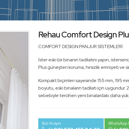
Rehau Comfort Design Plus
COMFORT DESIGN PANJUR SİSTEMLERİ
İster eski bir binanın tadilatını yapın, isters
Plus güneşten koruma, hırsızlık emniyeti ve sin
Kompakt biçimleri sayesinde 155 mm, 195 mm
boyutu, eski binaların tadilatı için uygundur.
sebebiyle tercihen yeni binalardaki daha yük
Bizi Arayın
WhatsApp H