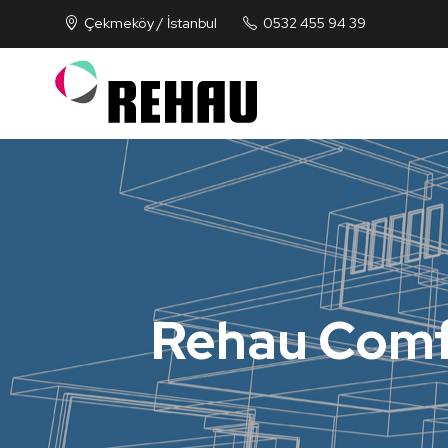
Çekmeköy / İstanbul
0532 455 94 39
Rehau Comfo