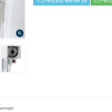
(+90) 532 455 94 39
(+90)
lanmıştır