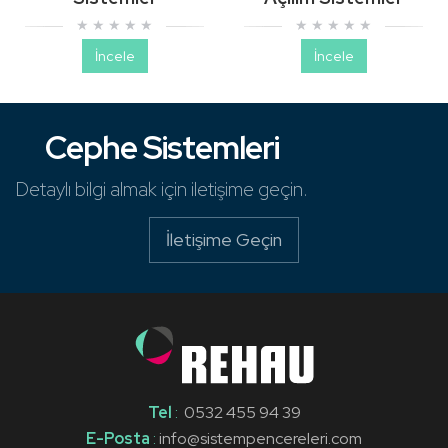
PVC Pencere Sistemleri
İncele
İncele
Panjur Sistemleri
Cephe Sistemleri
Korkuluk Sistemleri
Detaylı bilgi almak için iletişime geçin.
ve dahası...
İletişime Geçin
Sistem Pencere'de
PVC Pencere Sistemleri
Tel
:
0532 455 94 39
E-Posta
:
info@sistempencereleri.com