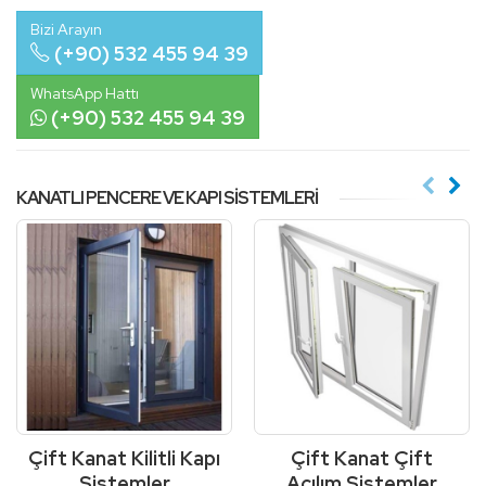
Bizi Arayın
(+90) 532 455 94 39
WhatsApp Hattı
(+90) 532 455 94 39
KANATLI PENCERE VE KAPI SISTEMLERI
Çift Kanat Kilitli Kapı
Çift Kanat Çift
Sistemler
Açılım Sistemler